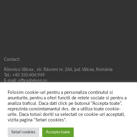
Contact:
Râmnicu Vâlcea , str. Râureni nr. 266, jud. Vâlcea, România
Tel.: +40 350.404.949
E-mail: office@elvon.ro
Folosim cookie-uri pentru a personaliza continutul si
anunturile, pentru a oferi functii de retele sociale si pentru a
analiza traficul. Daca dati click pe butonul “Accepta toate”,
reprezinta consimtamantul dvs. de a utiliza toate cookie-
urile. Daca totusi doriti sa selectati ce cookie-uri acceptati,
vizita pagina "Setari cookies".
Drepturi de autor © 2026
Elvon Electric
. All rights reserved. Theme
Spacious
by
Setari cookies
Accepta toate
ThemeGrill. Powered by:
WordPress
.