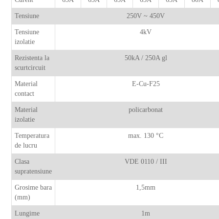
Tensiune
250V ~ 450V
Tensiune
4kV
izolatie
Rezistenta la
50kA / 250A gl
scurtcircuit
Material
E-Cu-F25
contact
Material
policarbonat
izolatie
Temperatura
max. 130 °C
de lucru
Clasa
VDE 0110 / III
supratensiune
Grosime bara
1,5mm
(mm)
Lungime
1m