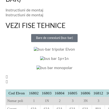
Instructiuni de montaj
Instructiuni de montaj
VEZI FISE TEHNICE
Bare de conexiuni (bus-bar)
Cod Elvon
16802
16803
16804
16805
16806
16812
1
Numar poli
1
1N
2
3
3N
3
Curent
63A
63A
63A
63A
63A
80A