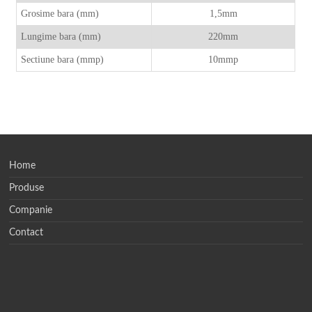
Grosime bara (mm)
1,5mm
Lungime bara (mm)
220mm
Sectiune bara (mmp)
10mmp
Home
Produse
Companie
Contact