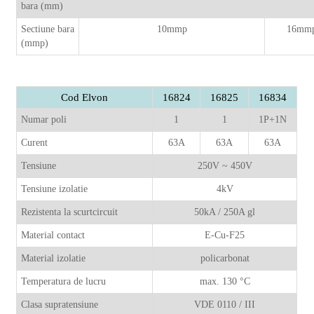
bara (mm)
Sectiune bara
10mmp
16mm
(mmp)
Cod Elvon
16824
16825
16834
Numar poli
1
1
1P+1N
Curent
63A
63A
63A
Tensiune
250V ~ 450V
Tensiune izolatie
4kV
Rezistenta la scurtcircuit
50kA / 250A gl
Material contact
E-Cu-F25
Material izolatie
policarbonat
Temperatura de lucru
max. 130 °C
Clasa supratensiune
VDE 0110 / III