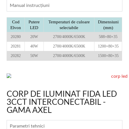
Manual instrucţiuni
Cod
Putere
Temperaturi de culoare
Dimensiuni
Elvon
LED
selectabile
(mm)
20280
20W
2700/4000K/6500K
588×80×35
20281
40W
2700/4000K/6500K
1200×80×35
20282
50W
2700/4000K/6500K
1500×80×35
CORP DE ILUMINAT FIDA LED
3CCT INTERCONECTABIL -
GAMA AXEL
Parametri tehnici