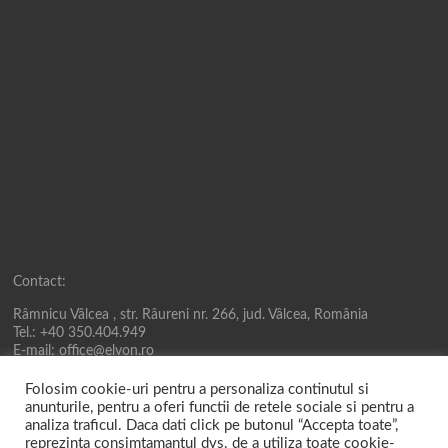
Contact:
Râmnicu Vâlcea , str. Râureni nr. 266, jud. Vâlcea, România
Tel.: +40 350.404.949
E-mail: office@elvon.ro
Folosim cookie-uri pentru a personaliza continutul si
anunturile, pentru a oferi functii de retele sociale si pentru a
analiza traficul. Daca dati click pe butonul “Accepta toate”,
reprezinta consimtamantul dvs. de a utiliza toate cookie-