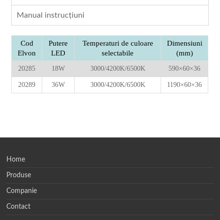
Manual instrucţiuni
Cod
Putere
Temperaturi de culoare
Dimensiuni
Elvon
LED
selectabile
(mm)
20285
18W
3000/4200K/6500K
590×60×36
20289
36W
3000/4200K/6500K
1190×60×36
Home
Produse
Companie
Contact