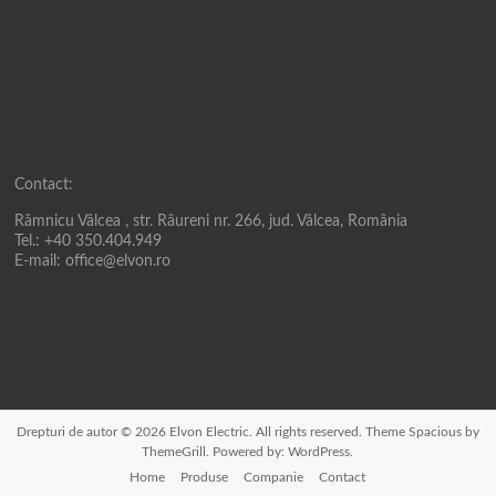
Contact:
Râmnicu Vâlcea , str. Râureni nr. 266, jud. Vâlcea, România
Tel.: +40 350.404.949
E-mail: office@elvon.ro
Drepturi de autor © 2026
Elvon Electric
. All rights reserved. Theme
Spacious
by
ThemeGrill. Powered by:
WordPress
.
Home
Produse
Companie
Contact