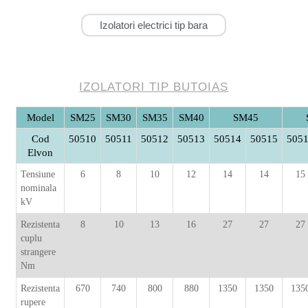
Izolatori electrici tip bara
IZOLATORI TIP BUTOIAS
Model
SM25
SM30
SM35
SM40
SM45
Cod
50510
50511
50512
50513
50514
50515
505
Elvon
Tensiune
6
8
10
12
14
14
15
nominala
kV
Rezistenta
8
10
13
16
27
27
27
cuplu
strangere
Nm
Rezistenta
670
740
800
880
1350
1350
135
rupere