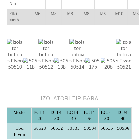
Nm
Filet
M6
M8
M8
M8
M8
M10
M8
surub
IZOLATORI TIP BARA
Model
ECT4-
ECT4-
ECT4-
ECT4-
ECJ4-
ECJ4-
20
30
40
50
30
40
Cod
50529
50532
50533
50534
50535
50536
Elvon