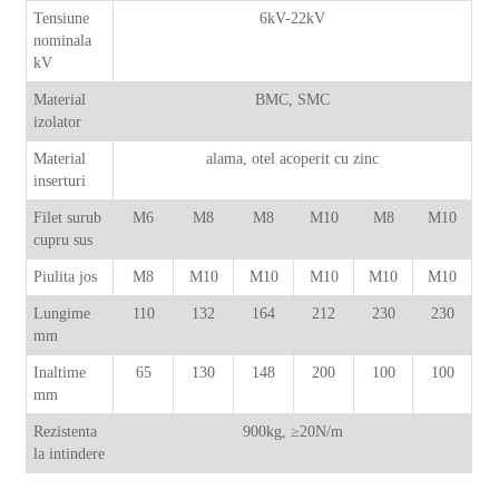
Tensiune
6kV-22kV
nominala
kV
Material
BMC, SMC
izolator
Material
alama, otel acoperit cu zinc
inserturi
Filet surub
M6
M8
M8
M10
M8
M10
cupru sus
Piulita jos
M8
M10
M10
M10
M10
M10
Lungime
110
132
164
212
230
230
mm
Inaltime
65
130
148
200
100
100
mm
Rezistenta
900kg, ≥20N/m
la intindere